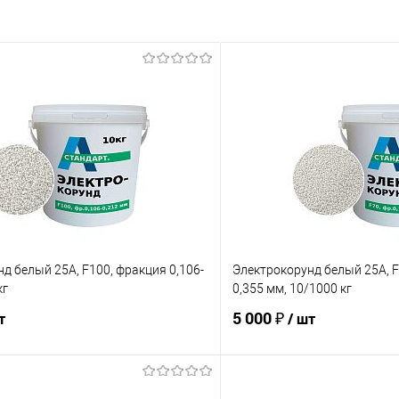
д белый 25А, F100, фракция 0,106-
Электрокорунд белый 25А, F
кг
0,355 мм, 10/1000 кг
5 000 ₽
т
/ шт
В корзину
В корз