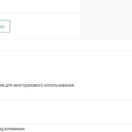
ок
зив для многоразового использования.
ид алюминия