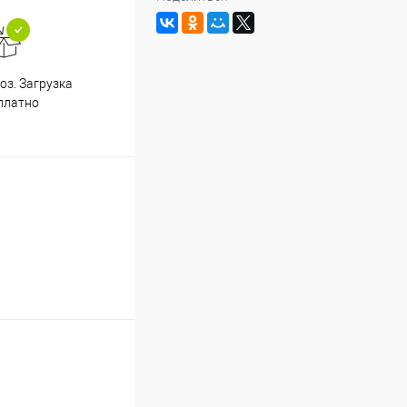
з. Загрузка
платно