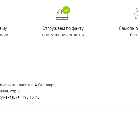
Отгружаем по факту
Самовыво
нашу
поступления оплаты
бес
авку
ртификат качества А-Стандарт,
азец стр. 2
ументация , 198.15 КБ