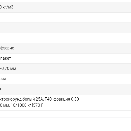
0 кг/м3
фзерно
 пакет
0-0,70 мм
сия
г
ктрокорунд белый 25А, F40, фракция 0,30
70 мм, 10/1000 кг [5701]