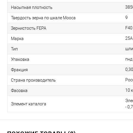
385
Насыпная плотность
9
Твердость зерна по шкале Мооса
F40
Зернистость FEPA
25А
Марка
шли
Тип
пнд
Упаковка
0,3
Фракция
Рос
Страна производитель
10 к
Фасовка
Эле
Элемент каталога
- 0,