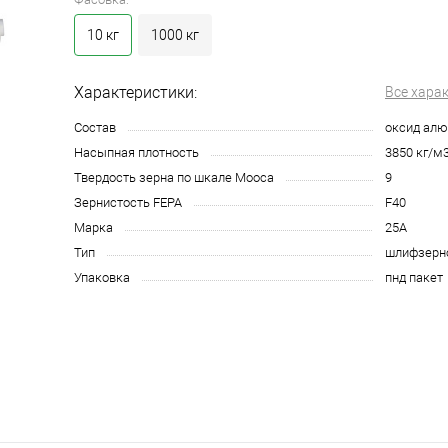
10 кг
1000 кг
Характеристики:
Все хара
Состав
оксид ал
Насыпная плотность
3850 кг/м
Твердость зерна по шкале Мооса
9
Зернистость FEPA
F40
Марка
25А
Тип
шлифзерн
Упаковка
пнд пакет