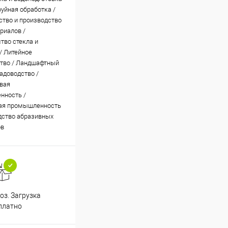
руйная обработка /
ство и производство
риалов /
тво стекла и
/ Литейное
тво / Ландшафтный
садоводство /
вая
нность /
ая промышленность
дство абразивных
ов
з. Загрузка
платно