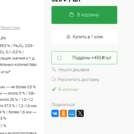
В корзину
ктеристики
Купить в 1 клик
0,3%
99,3 % / Fe₂O₃: 0,03–
₂O₃: 0,1–0,3 % /
Поддоны +450 ₽/шт.
ьция, магния и т. д.:
тельных количествах
Нашли дешевле
 кг/м³
Рассчитать доставку
 мм — не более 0,5 %
В наличии
мм — около 3 % / 0,8–
коло 26 % / 1,0–1,2
Поделиться
 37,5 % / 1,2–1,6 мм
4 % / более 1,6 мм —
,5 %
,1 %
ка и водоподготовка