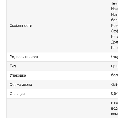
Тем
Изм
Ист
бол
Особенности
Коэ
Эфф
Рег
Дол
Рас
Отс
Радиоактивность
при
Тип
бел
Упаковка
сме
Форма зерна
0,8-
Фракция
в н
вод
ком