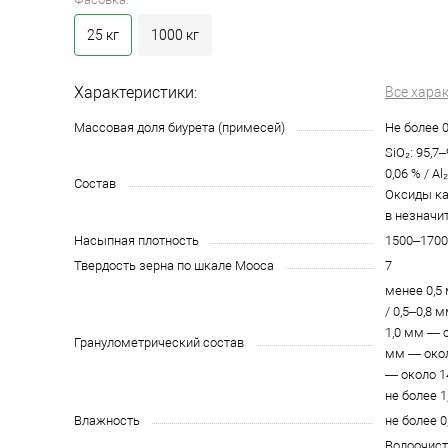
25 кг
1000 кг
Характеристики:
Все хара
Массовая доля биурета (примесей)
Не более 
SiO₂: 95,7–
0,06 % / Al
Состав
Оксиды кал
в незначи
Насыпная плотность
1500–1700
Твердость зерна по шкале Мооса
7
менее 0,5
/ 0,5–0,8 
1,0 мм — о
Гранулометрический состав
мм — около
— около 1
не более 1
Влажность
не более 0
Водоочист