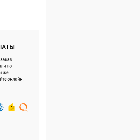
ЛАТЫ
 заказ
или по
и же
йте онлайн.