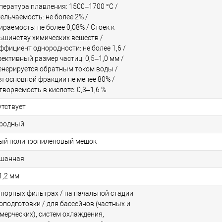
пература плавления: 1500–1700 °C /
ельчаемость: не более 2% /
ираемость: не более 0,08% / Стоек к
ьшинству химических веществ /
ффициент однородности: не более 1,6 /
ективный размер частиц: 0,5–1,0 мм /
енерируется обратным током воды /
я основной фракции не менее 80% /
творяемость в кислоте: 0,3–1,6 %
утствует
родный
ый полипропиленовый мешок
шанная
1,2 мм
апорных фильтрах / на начальной стадии
оподготовки / для бассейнов (частных и
мерческих), систем охлаждения,