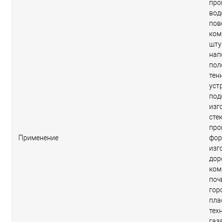
про
вод
пов
ком
шту
нап
пол
тен
уст
под
изг
сте
про
Применение
фор
изг
дор
ком
поч
гор
пла
тех
газ