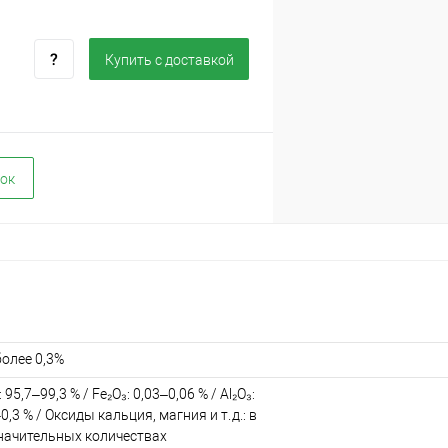
Купить c доставкой
ок
более 0,3%
: 95,7–99,3 % / Fe₂O₃: 0,03–0,06 % / Al₂O₃:
0,3 % / Оксиды кальция, магния и т. д.: в
начительных количествах