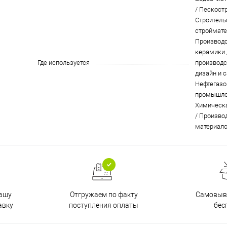
/ Пескост
Строитель
строймате
Производс
керамики 
Где используется
производс
дизайн и 
Нефтегазо
промышле
Химическ
/ Произво
материал
Отгружаем по факту
Самовыво
нашу
поступления оплаты
бес
авку