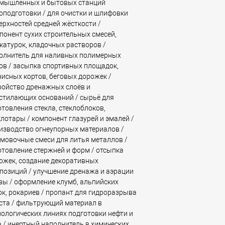
мышленных и бытовых станций
оподготовки / для очистки и шлифовки
ерхностей средней жёсткости /
понент сухих строительных смесей,
катурок, кладочных растворов /
олнитель для наливных полимерных
ов / засыпка спортивных площадок,
нисных кортов, беговых дорожек /
ройство дренажных слоёв и
стилающих оснований / сырьё для
отовления стекла, стеклоблоков,
клотары / компонент глазурей и эмалей /
изводство огнеупорных материалов /
мовочные смеси для литья металлов /
отовление стержней и форм / отсыпка
ожек, создание декоративных
позиций / улучшение дренажа и аэрации
вы / оформление клумб, альпийских
ок, рокариев / пропант для гидроразрыва
ста / фильтрующий материал в
нологических линиях подготовки нефти и
а / инертный наполнитель в химических