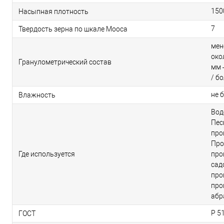
150
Насыпная плотность
7
Твердость зерна по шкале Мооса
мен
око
Гранулометрический состав
мм 
/ б
не б
Влажность
Вод
Пес
про
Про
Где используется
про
сад
про
про
абр
Р 5
ГОСТ