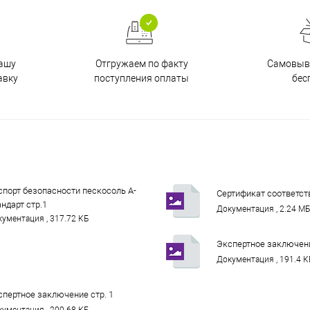
Отгружаем по факту
Самовыво
нашу
поступления оплаты
бес
авку
спорт безопасности пескосоль А-
Сертификат соответст
ндарт стр.1
Документация , 2.24 М
ументация , 317.72 КБ
Экспертное заключени
Документация , 191.4 К
спертное заключение стр. 1