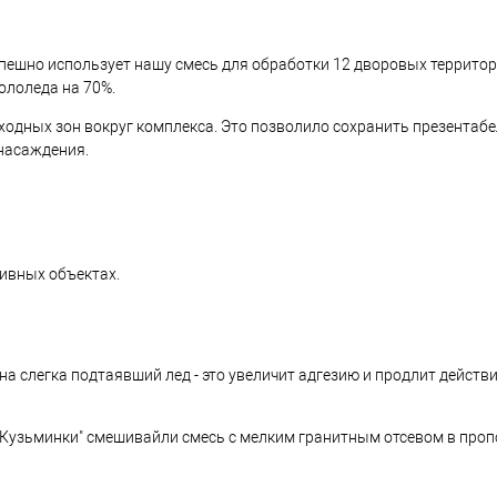
пешно использует нашу смесь для обработки 12 дворовых территор
ололеда на 70%.
ходных зон вокруг комплекса. Это позволило сохранить презентаб
насаждения.
тивных объектах.
на слегка подтаявший лед - это увеличит адгезию и продлит действ
"Кузьминки" смешивайли смесь с мелким гранитным отсевом в пропор