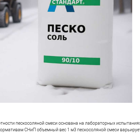
отности пескосоляной смеси основана на лабораторных испытания
нормативам СНиП объемный вес 1 м3 пескосоляной смеси варьируетс