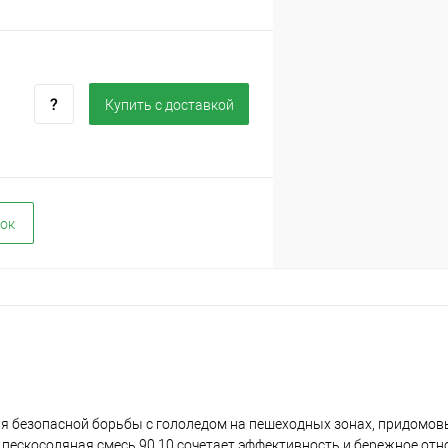
Купить c доставкой
ок
 безопасной борьбы с гололедом на пешеходных зонах, придомов
ескосоляная смесь 90 10 сочетает эффективность и бережное отн