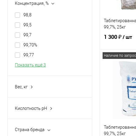
Концентрация, %
98,8
Таблетированна
99,5
99,7%, 25кг
99,7
1 300 ₽
/ шт
99,70%
99,77
Наличие по запрос
Под
Показать ещё 3
Купить в 1 кл
Вес, кг
В избранное
25
Кислотность pH
5%-го раствора: 4,5-8,0
Таблетированна
Страна бренда
99,7%, 25кг