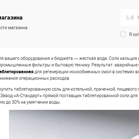
писаться
Подписаться
магазина
ик
Сравнение
Купить в 1 клик
Сравнение
Купит
сти магазина
Недоступно
В избранное
Недоступно
В изб
Я со
ля вашего оборудования и бюджета — жесткая вода. Соли кальция 
промышленные фильтры и бытовую технику. Результат: аварийные о
таблетированная
для регенерации ионообменных смол в системах во
снижения операционных расходов.
купить таблетированную соль для котельной, прачечной, пищевого
 Завод «А-Стандарт» прямой поставщик таблетированной соли для 
ию до 30% на умягчении воды.