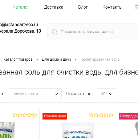
Каталог
Доставка
Блог
Контакты
fo@astandart-eco.ru
нерала Дорохова, 10
•
•
Каталог товаров
Для дома и дачи
Таблетированная соль
ванная соль для очистки воды для бизне
о:
Показать по:
популярности
30
Лучшая цена
Распрода