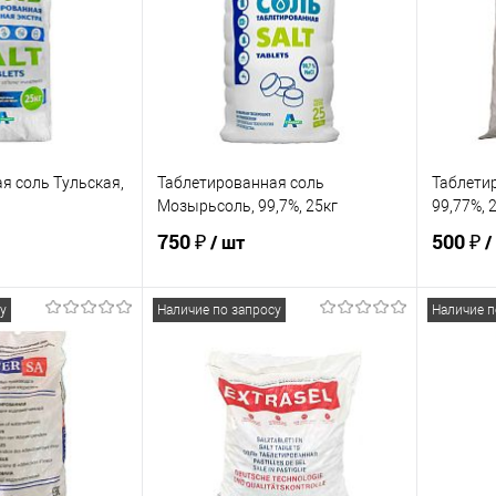
я соль Тульская,
Таблетированная соль
Таблетир
Мозырьсоль, 99,7%, 25кг
99,77%, 
750 ₽
500 ₽
/ шт
/
у
Наличие по запросу
Наличие п
корзину
В корзину
ик
Сравнение
Купить в 1 клик
Сравнение
Купит
В наличии
В избранное
В наличии
В изб