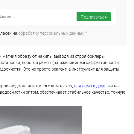
Подписаться
Подписаться
Подписаться
ь в 1 клик
Сравнение
Купить в 1 клик
Сравнение
ранное
Недоступно
В избранное
Недоступно
гласен на
обработку персональных данных.
*
и магния образуют накипь, выводя из строя бойлеры,
становки, дорогой ремонт, снижение энергоэффективности.
доочистки. Это не просто реагент, а инструмент для защиты
 производства или жилого комплекса,
для дома и дачи
, вы на
водоочистки оптом, обеспечивает стабильное качество, точную