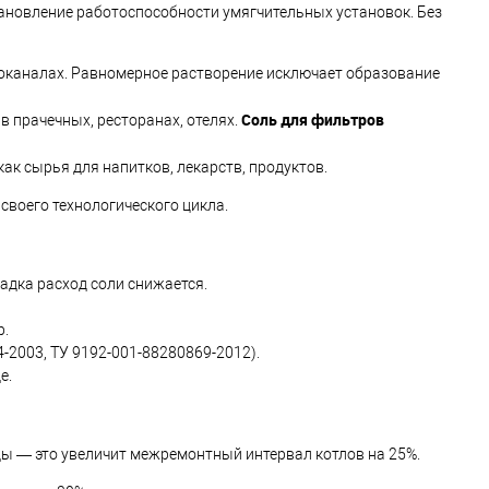
ановление работоспособности умягчительных установок. Без
доканалах. Равномерное растворение исключает образование
Соль для фильтров
 прачечных, ресторанах, отелях.
к сырья для напитков, лекарств, продуктов.
своего технологического цикла.
адка расход соли снижается.
р.
-2003, ТУ 9192-001-88280869-2012).
е.
ды — это увеличит межремонтный интервал котлов на 25%.