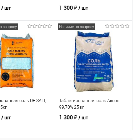
1 300 ₽
/ шт
/ шт
о запросу
Наличие по запросу
Подписаться
Подписаться
ь в 1 клик
Сравнение
Купить в 1 клик
Сравнение
ранное
Недоступно
В избранное
Недоступно
ованная соль DE SALT,
Таблетированная соль Аксон
25кг
99,70% 25 кг
1 300 ₽
/ шт
/ шт