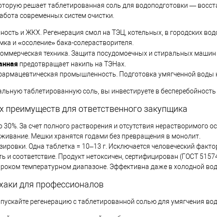
которую решает таблетированная соль для водоподготовки — восст
абота современных систем очистки.
ость и ЖКХ. Регенерация смол на ТЭЦ, котельных, в городских во
мка и «осоление» бака-солерастворителя.
оммерческая техника. Защита посудомоечных и стиральных машин в
анная
предотвращает накипь на ТЭНах.
армацевтическая промышленность. Подготовка умягченной воды ка
льную таблетированную соль, вы инвестируете в бесперебойность 
х преимуществ для ответственного закупщика
 30%. За счет полного растворения и отсутствия нерастворимого ос
живание. Мешки хранятся годами без превращения в монолит.
зировки. Одна таблетка = 10–13 г. Исключается человеческий факто
ь и соответствие. Продукт нетоксичен, сертифицирован (ГОСТ 51574
ироком температурном диапазоне. Эффективна даже в холодной вод
хаки для профессионалов
апускайте регенерацию с таблетированной солью для умягчения во