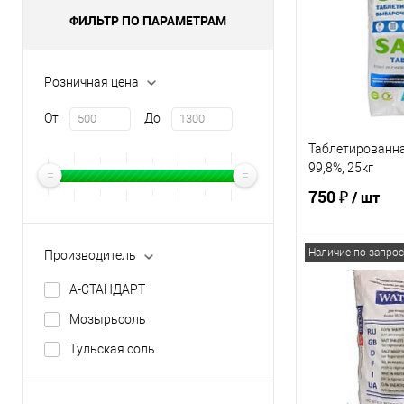
ФИЛЬТР ПО ПАРАМЕТРАМ
Розничная цена
От
До
Таблетированна
99,8%, 25кг
750 ₽
/ шт
Наличие по запрос
Производитель
В 
А-СТАНДАРТ
Купить в 1 кл
Мозырьсоль
В избранное
Тульская соль