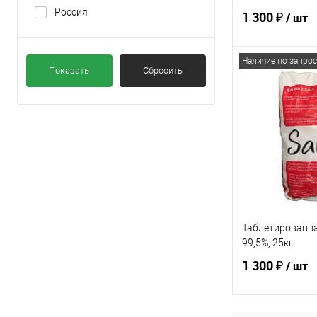
Россия
1 300 ₽
/ шт
Наличие по запрос
Показать
Сбросить
Под
Купить в 1 кл
В избранное
Таблетированная
99,5%, 25кг
1 300 ₽
/ шт