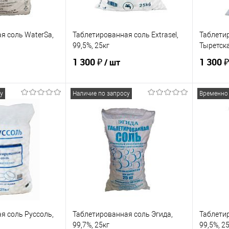
я соль WaterSa,
Таблетированная соль Extrasel,
Таблети
99,5%, 25кг
Тыретска
1 300 ₽
1 300 ₽
/ шт
у
Наличие по запросу
Временно
писаться
Подписаться
ик
Сравнение
Купить в 1 клик
Сравнение
Купит
Недоступно
В избранное
Недоступно
В изб
я соль Руссоль,
Таблетированная соль Эгида,
Таблети
99,7%, 25кг
99,5%, 2