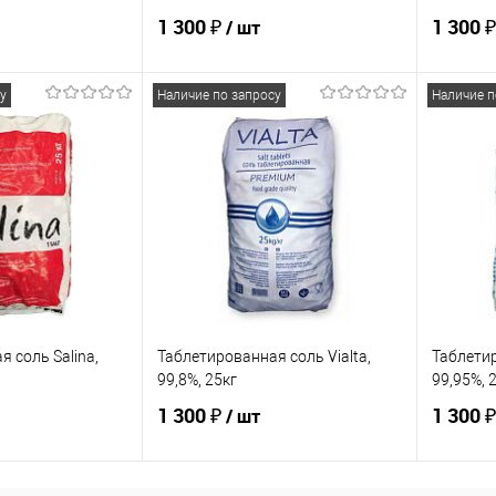
1 300 ₽
1 300 ₽
/ шт
у
Наличие по запросу
Наличие п
писаться
Подписаться
ик
Сравнение
Купить в 1 клик
Сравнение
Купит
Недоступно
В избранное
Недоступно
В изб
 соль Salina,
Таблетированная соль Vialta,
Таблетир
99,8%, 25кг
99,95%, 
1 300 ₽
1 300 ₽
/ шт