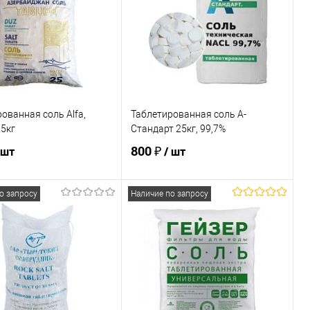
ованная соль Alfa,
Таблетированная соль А-
25кг
Стандарт 25кг, 99,7%
800 ₽
 шт
/ шт
о запросу
Наличие по запросу
В корзину
В корзину
ь в 1 клик
Сравнение
Купить в 1 клик
Сравнение
ранное
В наличии
В избранное
В наличии