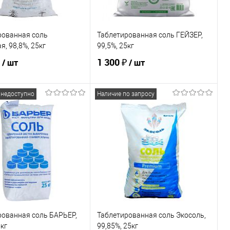
рованная соль
Таблетированная соль ГЕЙЗЕР,
я, 98,8%, 25кг
99,5%, 25кг
1 300 ₽
/ шт
/ шт
 недоступно
Наличие по запросу
Подписаться
Подписаться
ь в 1 клик
Сравнение
Купить в 1 клик
Сравнение
ранное
Недоступно
В избранное
Недоступно
рованная соль БАРЬЕР,
Таблетированная соль Экосоль,
5кг
99,85%, 25кг