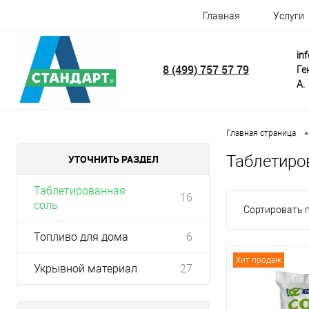
Главная
Услуги
in
8 (499) 757 57 79
Ге
А.
•
Главная страница
Таблетиро
УТОЧНИТЬ РАЗДЕЛ
Таблетированная
16
соль
Сортировать п
Топливо для дома
6
Хит продаж
Укрывной материал
27