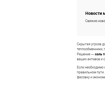
Под
Новости 
Купить в 1 кл
Свежие ново
В избранное
Скрытая угроза д
теплообменники, 
соль 
Решение —
ваших активов и 
Если необходимо 
правильном пути.
фасовку и эконом