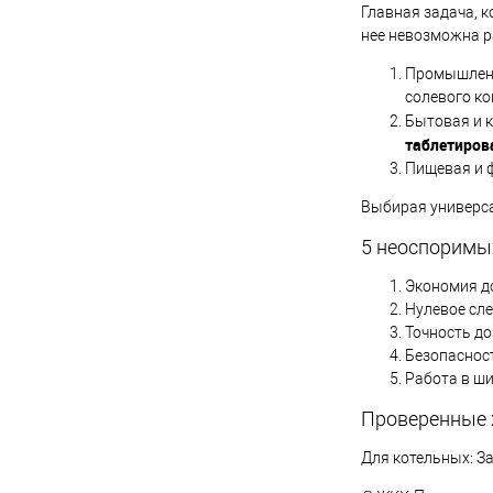
Главная задача, 
нее невозможна р
Промышленн
солевого ко
Бытовая и к
таблетиров
Пищевая и ф
Выбирая универса
5 неоспоримы
Экономия до
Нулевое сле
Точность до
Безопасност
Работа в ш
Проверенные 
Для котельных: З