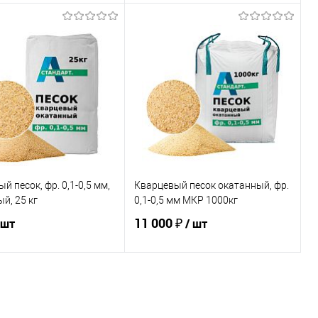
В корзину
В корзину
ь в 1 клик
Сравнение
Купить в 1 клик
Сравнение
ранное
В наличии
В избранное
В наличии
й песок, фр. 0,1-0,5 мм,
Кварцевый песок окатанный, фр.
й, 25 кг
0,1-0,5 мм МКР 1000кг
11 000 ₽
 шт
/ шт
В корзину
В корзину