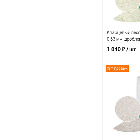
Кварцевый песок
0,63 мм, дробле
1 040 ₽
/ шт
Хит продаж
В 
Купить в 1 кл
В избранное