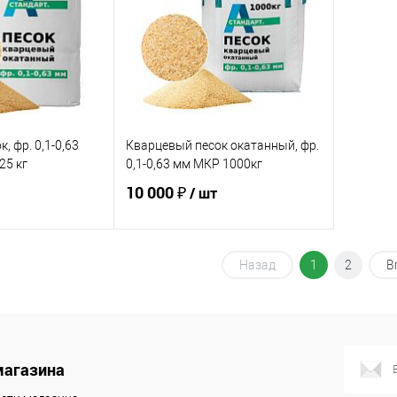
ик
Сравнение
Купить в 1 клик
Сравнение
Купит
В наличии
В избранное
В наличии
В изб
, фр. 0,1-0,63
Кварцевый песок окатанный, фр.
25 кг
0,1-0,63 мм МКР 1000кг
10 000 ₽
/ шт
корзину
В корзину
Назад
1
2
В
ик
Сравнение
Купить в 1 клик
Сравнение
Под заказ
В избранное
Под заказ
магазина