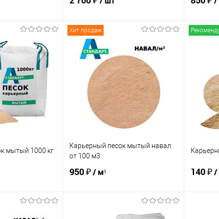
2 700 ₽
850 ₽
/ шт
/
Хит продаж
Рекоменд
корзину
В корзину
ик
Сравнение
Купить в 1 клик
Сравнение
Купит
В наличии
В избранное
В наличии
В изб
Карьерный песок мытый навал
к мытый 1000 кг
Карьерны
от 100 м3
950 ₽
140 ₽
/ м³
/
корзину
В корзину