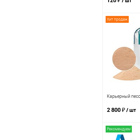
120 ₽
/ шт
Хит продаж
В 
Купить в 1 кл
В избранное
Карьерный песо
2 800 ₽
/ шт
Рекомендуем
В 