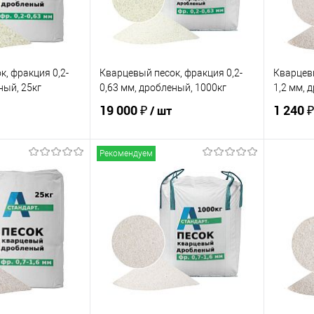
, фракция 0,2-
Кварцевый песок, фракция 0,2-
Кварцевы
ный, 25кг
0,63 мм, дробленый, 1000кг
1,2 мм, 
19 000 ₽
1 240 ₽
/ шт
Рекомендуем
корзину
В корзину
ик
Сравнение
Купить в 1 клик
Сравнение
Купит
В наличии
В избранное
В наличии
В изб