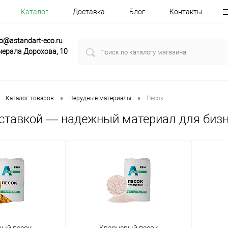
Каталог
Доставка
Блог
Контакты
fo@astandart-eco.ru
нерала Дорохова, 10
•
•
Каталог товаров
Нерудные материалы
Песок
оставкой — надежный материал для бизн
ный песок
Кварцевый песок