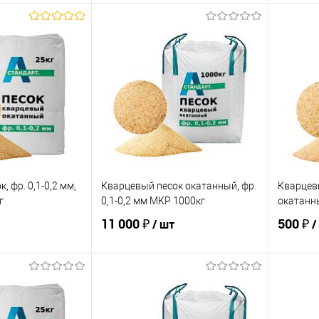
корзину
В корзину
ик
Сравнение
Купить в 1 клик
Сравнение
Купит
В наличии
В избранное
В наличии
В изб
, фр. 0,1-0,2 мм,
Кварцевый песок окатанный, фр.
Кварцевы
г
0,1-0,2 мм МКР 1000кг
окатанны
11 000 ₽
500 ₽
/ шт
/
корзину
В корзину