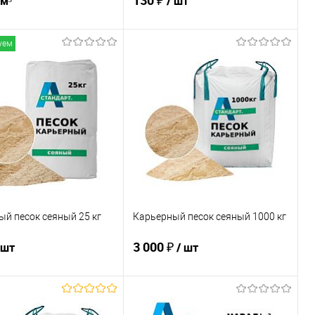
130 ₽
 м³
/ шт
уем
В корзину
В корзину
ь в 1 клик
Сравнение
Купить в 1 клик
Сравнение
ранное
В наличии
В избранное
В наличии
й песок сеяный 25 кг
Карьерный песок сеяный 1000 кг
3 000 ₽
 шт
/ шт
В корзину
В корзину