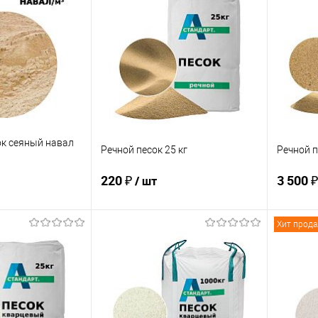
ик
Сравнение
Купить в 1 клик
Сравнение
Купит
В наличии
В избранное
В наличии
В изб
к сеяный навал
Речной песок 25 кг
Речной п
220 ₽
3 500 ₽
/ шт
Хит прод
корзину
В корзину
ик
Сравнение
Купить в 1 клик
Сравнение
Купит
В наличии
В избранное
В наличии
В изб