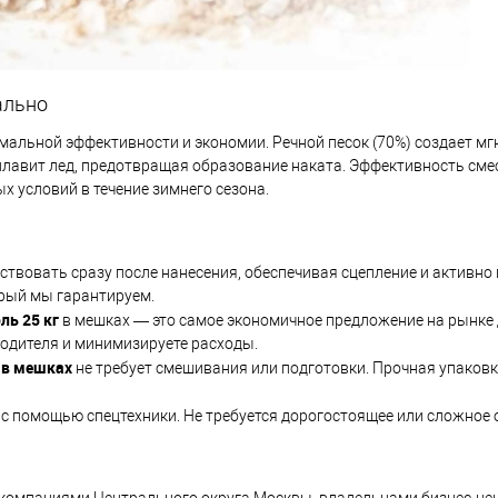
ально
альной эффективности и экономии. Речной песок (70%) создает мг
, плавит лед, предотвращая образование наката. Эффективность см
х условий в течение зимнего сезона.
йствовать сразу после нанесения, обеспечивая сцепление и активно 
орый мы гарантируем.
ль 25 кг
в мешках — это самое экономичное предложение на рынке
водителя и минимизируете расходы.
 в мешках
не требует смешивания или подготовки. Прочная упаков
 с помощью спецтехники. Не требуется дорогостоящее или сложное
компаниями Центрального округа Москвы, владельцами бизнес-це