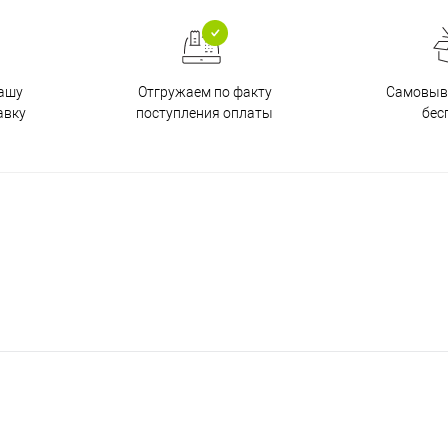
Отгружаем по факту
Самовыво
нашу
поступления оплаты
бес
авку