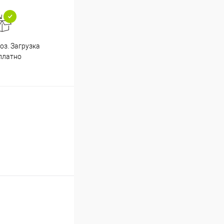
з. Загрузка
платно