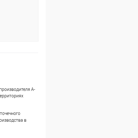
производителя А-
территориях
 точечного
оизводства в