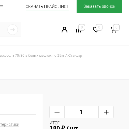
Заказать звонок
СКАЧАТЬ ПРАЙС ЛИСТ
0
0
0
ескосоль 70/30 в белых мешках по 25кг А-Стандарт
ИТОГ:
ктеристики
180 ₽
/ шт