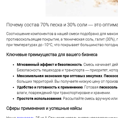
Почему состав 70% песка и 30% соли — это оптим
Соотношение компонентов в нашей смеси подобрано для максим
противоскользящее покрытие, а техническая соль, галит (30%)
при температурах до -10°C, что покрывает большинство погодны
Ключевые преимущества для вашего бизнеса
Мгновенный эффект и безопасность
. Смесь начинает де
Безопасность пешеходов и транспорта — приоритет, кот
Максимальная экономия при оптовых закупках
Пескосо
.
больших территорий. Вы получаете низкую цену от произ
Удобство и готовность к применению
пескосоль
. Готовая
влаги, повреждений при транспортировке и хранении.
Простота использования
. Рассыпайте смесь вручную или
Сферы применения и успешные кейсы
Наша
пескосоль
25 кг А-Стандарт используется управляющими 