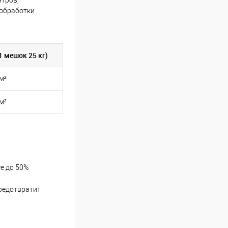
 обработки
 мешок 25 кг)
м²
м²
те до 50%
предотвратит