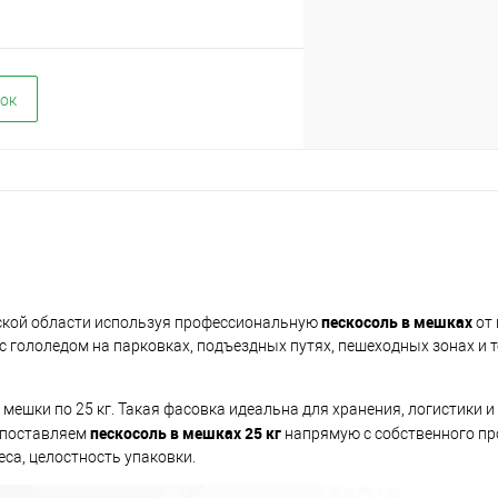
ок
пескосоль в мешках
вской области используя профессиональную
от 
с гололедом на парковках, подъездных путях, пешеходных зонах и 
ешки по 25 кг. Такая фасовка идеальна для хранения, логистики и
пескосоль в мешках 25 кг
ы поставляем
напрямую с собственного пр
еса, целостность упаковки.