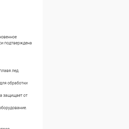
новенное
еси подтверждена
плавя лед.
 для обработки
ка защищает от
 оборудование.
нтров,