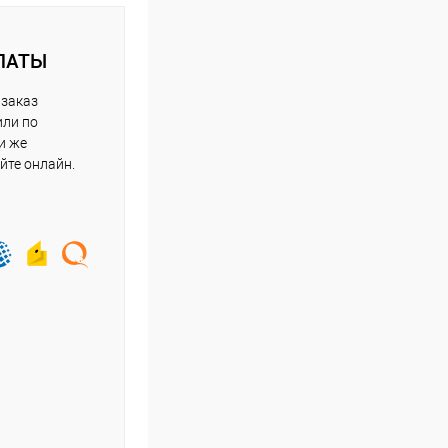
ЛАТЫ
 заказ
или по
и же
йте онлайн.