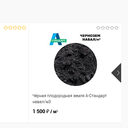
Чёрная плодородная земля А-Стандарт
К
навал/м3
2
1 500 ₽
6
/ м³