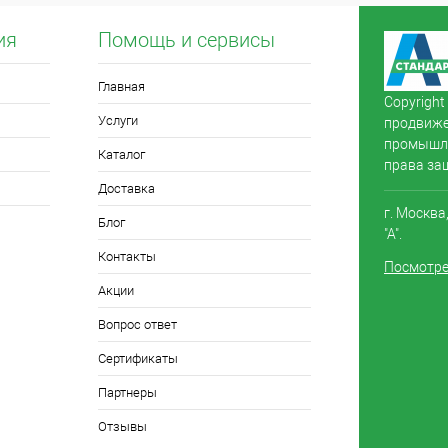
ия
Помощь и сервисы
Главная
Copyright
Услуги
продвиже
промышле
Каталог
права за
Доставка
г. Москва
Блог
"А".
Контакты
Посмотре
Акции
Вопрос ответ
Сертификаты
Партнеры
Отзывы