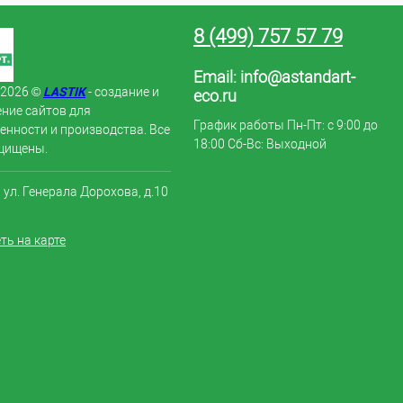
8 (499) 757 57 79
Email:
info@astandart-
LASTIK
 2026 ©
- создание и
eco.ru
ние сайтов для
График работы Пн-Пт: с 9:00 до
нности и производства. Все
18:00 Сб-Вс: Выходной
щищены.
, ул. Генерала Дорохова, д.10
ть на карте