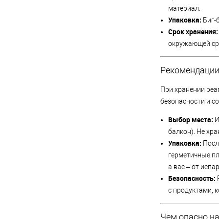
материал.
Упаковка:
Биг-б
Срок хранения:
окружающей сре
Рекомендации
При хранении реаг
безопасности и с
Выбор места:
И
балкон). Не хр
Упаковка:
Посл
герметичные пл
а вас – от испа
Безопасность:
с продуктами, 
Чем опасно н