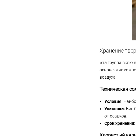
Хранение тве
Эта группа включа
основе этих комп
воздуха.
Техническая со
Условия:
Наибол
Упаковка:
Биг-б
от осадков.
Срок хранения:
Хлористый кал