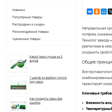
Новинки
Популярные товары
Распродажи и скидки
Неправильная ор
Рекомендуемые товары
потерям, снижени
Уцененные товары
Технолог завода 
реагентами в сез
сохранить свойст
Какой газон лучше из 3
видов
Общие принци
Все противоголол
комбинированные.
7 шагов по выбору грунта
под газон
гарантирует сохр
Ключевые требов
Как посадить газон без
Влажность воз
ошибок
Температурны