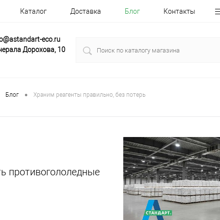
Каталог
Доставка
Блог
Контакты
fo@astandart-eco.ru
нерала Дорохова, 10
•
Блог
Храним реагенты правильно, без потерь
ть противогололедные