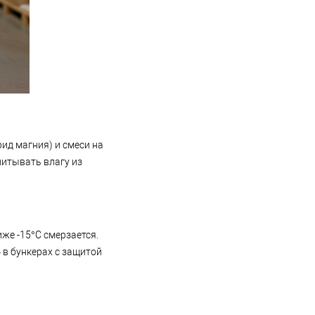
ид магния) и смеси на
питывать влагу из
же -15°C смерзается.
 в бункерах с защитой