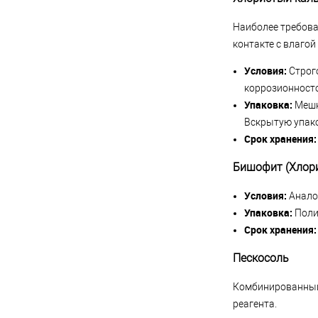
Наиболее требова
контакте с влаго
Условия:
Строго
коррозионносто
Упаковка:
Мешк
Вскрытую упак
Срок хранения:
Бишофит (Хлор
Условия:
Аналог
Упаковка:
Поли
Срок хранения:
Пескосоль
Комбинированный 
реагента.