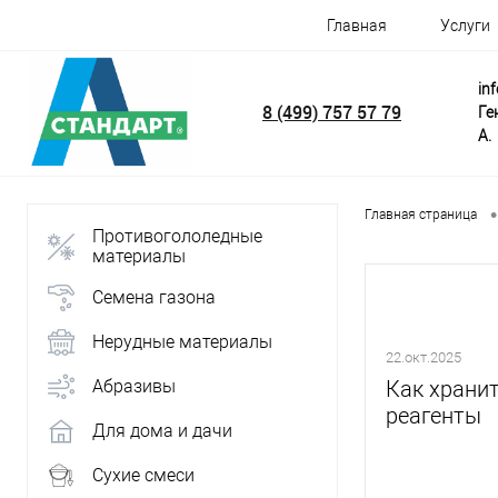
Главная
Услуги
in
8 (499) 757 57 79
Ге
А.
•
Главная страница
Противогололедные
материалы
Семена газона
Нерудные материалы
22.окт.2025
Абразивы
Как храни
реагенты
Для дома и дачи
Сухие смеси