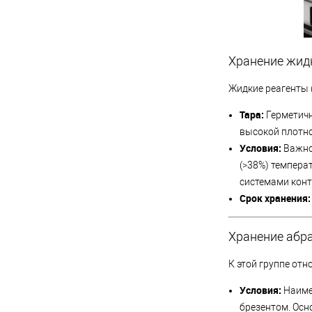
Хранение жид
Жидкие реагенты 
Тара:
Герметичн
высокой плотно
Условия:
Важно
(>38%) темпера
системами конт
Срок хранения:
Хранение абр
К этой группе отн
Условия:
Наиме
брезентом. Осн