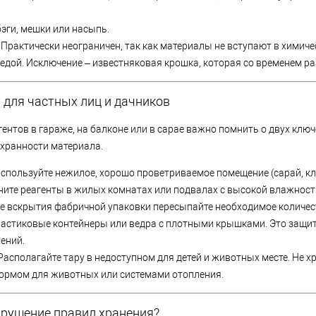
эги, мешки или насыпь.
Практически неограничен, так как материалы не вступают в химиче
дой. Исключение – известняковая крошка, которая со временем ра
 для частных лиц и дачников
ентов в гараже, на балконе или в сарае важно помнить о двух клю
охранности материала.
спользуйте нежилое, хорошо проветриваемое помещение (сарай, кл
аните реагенты в жилых комнатах или подвалах с высокой влажност
е вскрытия фабричной упаковки пересыпайте необходимое количест
астиковые контейнеры или ведра с плотными крышками. Это защити
рений.
Располагайте тару в недоступном для детей и животных месте. Не х
кормом для животных или системами отопления.
арушение правил хранения?