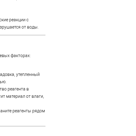
ские реакции с
зрушается от воды.
чевых факторах:
адовка, утепленный
ью.
во реагента в
т материал от влаги,
раните реагенты рядом