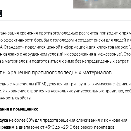
ганизация хранения противогололедных реагентов приводит к пр
ю эффективности борьбы с гололедом и создает риски для людей и
«А-Стандарт» поделился ценной информацией для клиентов марки: ".
он связано с нарушением условий их содержания в межсезонье". Эт
ва материалов и подготовиться к зиме без непредвиденных затрат.
пы хранения противогололедных материалов
едные материалы (ПГМ) делятся на три группы: химические, фрикц
 Их хранение строится на нескольких универсальных правилах, с
анность свойств.
ания к помещению:
духа
не более 60% для предотвращения слеживания и комкования.
й режим
в диапазоне от +5°C до +25°C без резких перепадов.