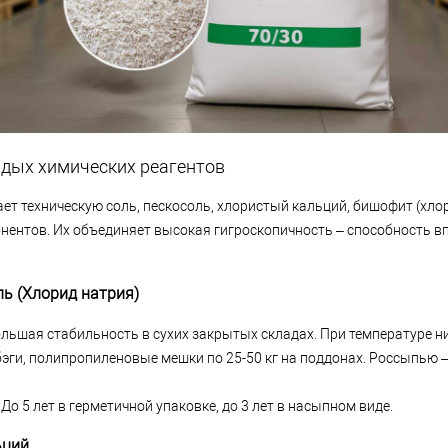
рдых химических реагентов
ет техническую соль, пескосоль, хлористый кальций, бишофит (хлор
онентов. Их объединяет высокая гигроскопичность – способность в
ль (Хлорид натрия)
ьшая стабильность в сухих закрытых складах. При температуре ни
эги, полипропиленовые мешки по 25-50 кг на поддонах. Россыпью –
До 5 лет в герметичной упаковке, до 3 лет в насыпном виде.
ьций