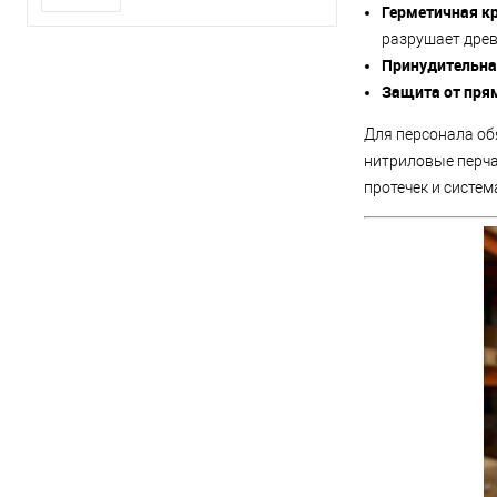
Герметичная к
разрушает древ
Принудительна
Защита от пря
Для персонала об
нитриловые перча
протечек и систе