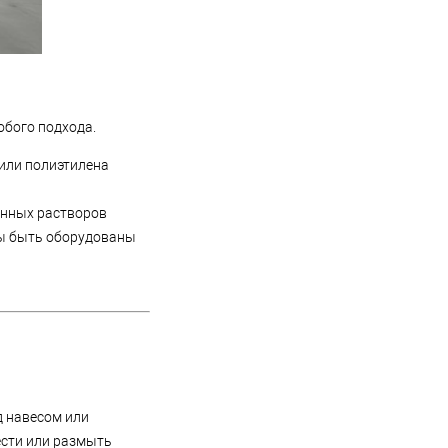
обого подхода.
 или полиэтилена
анных растворов
ны быть оборудованы
д навесом или
ести или размыть