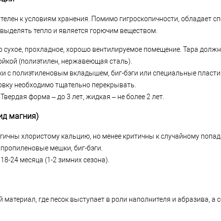
телен к условиям хранения. Помимо гигроскопичности, обладает с
й выделять тепло и является горючим веществом.
 сухое, прохладное, хорошо вентилируемое помещение. Тара должн
йкой (полиэтилен, нержавеющая сталь).
и с полиэтиленовым вкладышем, биг-бэги или специальные пласти
овку необходимо тщательно перекрывать.
Твердая форма – до 3 лет, жидкая – не более 2 лет.
ид магния)
ичны хлористому кальцию, но менее критичны к случайному попад
пропиленовые мешки, биг-бэги.
18-24 месяца (1-2 зимних сезона).
материал, где песок выступает в роли наполнителя и абразива, а с