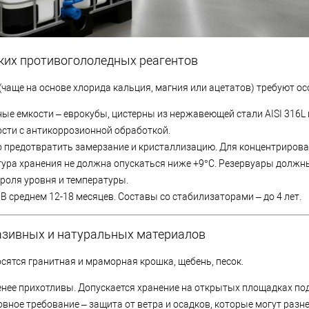
ких противогололедных реагентов
(чаще на основе хлорида кальция, магния или ацетатов) требуют ос
ые емкости – еврокубы, цистерны из нержавеющей стали AISI 316L
сти с антикоррозионной обработкой.
 предотвратить замерзание и кристаллизацию. Для концентриров
тура хранения не должна опускаться ниже +9°C. Резервуары долж
роля уровня и температуры.
В среднем 12-18 месяцев. Составы со стабилизаторами – до 4 лет.
азивных и натуральных материалов
осятся гранитная и мраморная крошка, щебень, песок.
нее прихотливы. Допускается хранение на открытых площадках по
овное требование – защита от ветра и осадков, которые могут разн