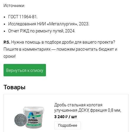
Источники:
ГОСТ 11964-81.
Исследования НИИ «Металлургия», 2023.
Отчет РЖД по ремонту путей, 2024.
P.S.
Нужна помощь в подборе дроби для вашего проекта?
Пишите в комментариях — поможем рассчитать бюджет и
сроки!
Вернуться к списку
Товары
Дробь стальная колотая
улучшенная ДСКУ, фракция 0,8 мм,
20 кг
3 240 ₽
/ шт
Подробнее