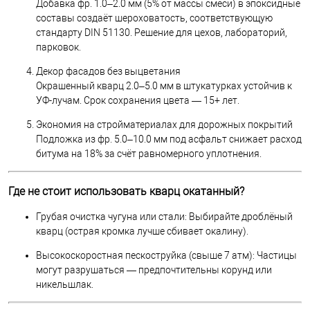
Добавка фр. 1.0–2.0 мм (5% от массы смеси) в эпоксидные
составы создаёт шероховатость, соответствующую
стандарту DIN 51130. Решение для цехов, лабораторий,
парковок.
Декор фасадов без выцветания
Окрашенный кварц 2.0–5.0 мм в штукатурках устойчив к
УФ-лучам. Срок сохранения цвета — 15+ лет.
Экономия на стройматериалах для дорожных покрытий
Подложка из фр. 5.0–10.0 мм под асфальт снижает расход
битума на 18% за счёт равномерного уплотнения.
Где не стоит использовать кварц окатанный?
Грубая очистка чугуна или стали: Выбирайте дроблёный
кварц (острая кромка лучше сбивает окалину).
Высокоскоростная пескоструйка (свыше 7 атм): Частицы
могут разрушаться — предпочтительны корунд или
никельшлак.