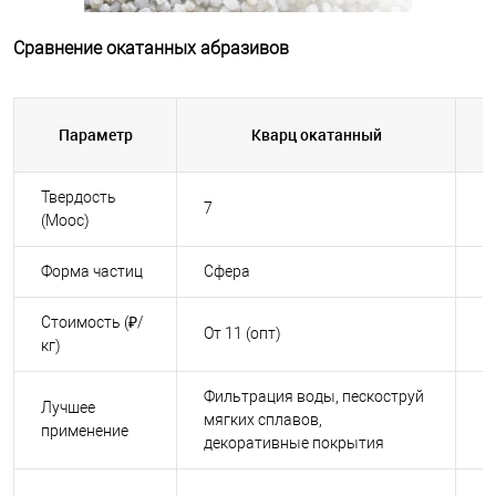
Сравнение окатанных абразивов
С
Параметр
Кварц окатанный
Твердость
7
5
(Моос)
Форма частиц
Сфера
С
Стоимость (₽/
От 11 (опт)
О
кг)
Фильтрация воды, пескоструй
П
Лучшее
мягких сплавов,
м
применение
декоративные покрытия
д