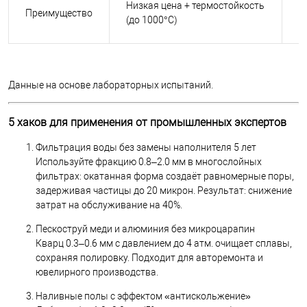
Низкая цена + термостойкость
И
Преимущество
(до 1000°C)
г
Данные на основе лабораторных испытаний.
5 хаков для применения от промышленных экспертов
Фильтрация воды без замены наполнителя 5 лет
Используйте фракцию 0.8–2.0 мм в многослойных
фильтрах: окатанная форма создаёт равномерные поры,
задерживая частицы до 20 микрон. Результат: снижение
затрат на обслуживание на 40%.
Пескоструй меди и алюминия без микроцарапин
Кварц 0.3–0.6 мм с давлением до 4 атм. очищает сплавы,
сохраняя полировку. Подходит для авторемонта и
ювелирного производства.
Наливные полы с эффектом «антискольжение»