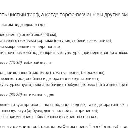
ть чистый торф, а когда торфо-песчаные и другие см
чистом виде идеален для:
я семян (тонкий слой 2-3 см);
ассады с нежными корнями (петуния, лобелия, земляника);
я микрозелени на гидропонике;
ия почвосмесей под конкретные культуры (при смешивании с песко
еси (70:30)
выбирайте для:
ощной корневой системой (томаты, перцы, баклажаны);
черенков роз, хвойных и декоративных кустарников;
ультур (капуста, тыква, кабачки), требующих рыхлости и высокой
еси (80:20)
оптимальны для:
евьев и кустарников — как плодово-ягодных, так и декоративных в
пных культур (арбузы, дыни, подвой для прививки);
ого применения в обедненных и глинистых почвах.
осева увлажните торф раствором Фитоспорина (1 ч.л./1 л воды) — э