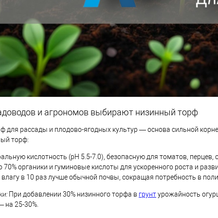
адоводов и агрономов выбирают низинный торф
ф для рассады и плодово-ягодных культур — основа сильной корне
ный торф:
альную кислотность (pH 5.5-7.0), безопасную для томатов, перцев,
 70% органики и гуминовые кислоты для ускоренного роста и раз
влагу в 10 раз лучше обычной почвы, сокращая потребность в поли
ки:
При добавлении 30% низинного торфа в
грунт
урожайность огурц
— на 25-30%.