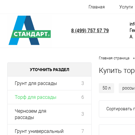
Главная
Услуги
in
8 (499) 757 57 79
Ге
А.
•
Главная страница
Купить тор
УТОЧНИТЬ РАЗДЕЛ
Грунт для рассады
3
50 л
россы
Торф для рассады
6
Сортировать п
Чернозем для
3
рассады
Грунт универсальный
7