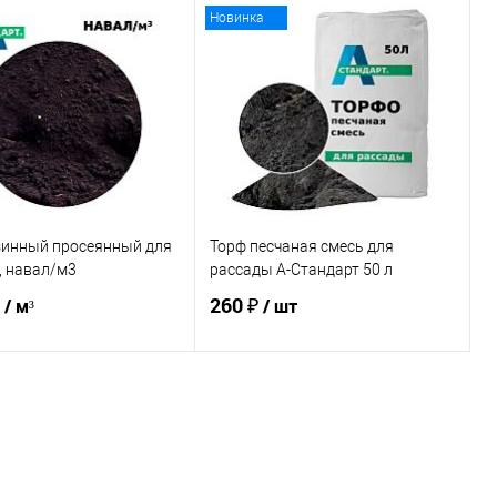
Новинка
зинный просеянный для
Торф песчаная смесь для
, навал/м3
рассады А-Стандарт 50 л
260 ₽
/ м³
/ шт
В корзину
В корзину
ь в 1 клик
Сравнение
Купить в 1 клик
Сравнение
ранное
В наличии
В избранное
В наличии