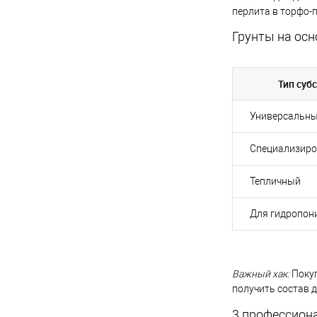
перлита в торфо-
Грунты на осн
Тип суб
Универсальн
Специализир
Тепличный
Для гидропон
Важный хак:
Поку
получить состав д
3 профессион