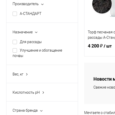
Производитель
А-СТАНДАРТ
Торф песчаная 
Назначение
рассады А-Стан
Для рассады
4 200 ₽
/ шт
Улучшение и обогащение
почвы
В 
Вес, кг
Новости 
25
Купить в 1 кл
Свежие ново
1000
В избранное
Кислотность pH
3,5-4,0
6,2
Страна бренда
Мечтаете о стаби