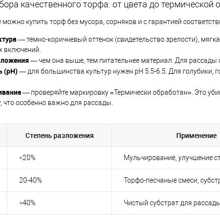
бора качественного торфа: от цвета до термической 
е можно купить торф без мусора, сорняков и с гарантией соответст
ктура
— темно-коричневый оттенок (свидетельство зрелости), мягка
х включений.
зложения
— чем она выше, тем питательнее материал. Для рассады 
 (pH)
— для большинства культур нужен pH 5.5-6.5. Для голубики, 
ивание
— проверяйте маркировку «Термически обработан». Это убив
 что особенно важно для рассады.
Степень разложения
Применение
<20%
Мульчирование, улучшение с
20-40%
Торфо-песчаные смеси, субс
>40%
Чистый субстрат для рассад