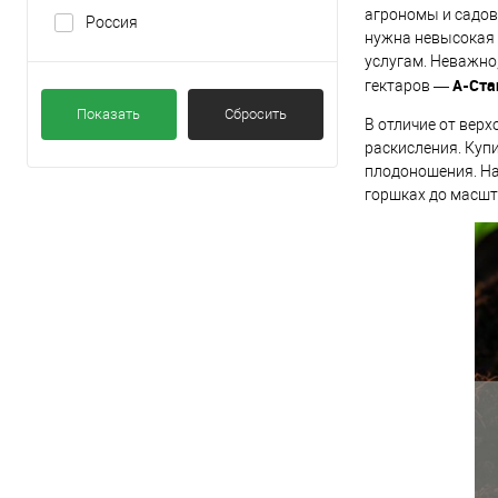
агрономы и садов
Россия
нужна невысокая 
услугам. Неважно,
А-Ста
гектаров —
Показать
Сбросить
В отличие от верх
раскисления. Куп
плодоношения. На
горшках до масшт