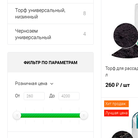
Торф универсальный,
8
низинный
Чернозем
4
универсальный
ФИЛЬТР ПО ПАРАМЕТРАМ
Торф для расса
л
Розничная цена
260 ₽
/ шт
От
До
Хит продаж
В 
Лучшая цена
Купить в 1 кл
В избранное