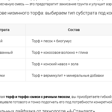
песчаную смесь — это предотвратит закисание грунта и улучшит аэ
ове низинного торфа: выбираем тип субстрата под к
страта
Состав
ый
Торф + песок + биогумус
ованный
Торф + кокосовое волокно + глина
Торф + конский навоз + зола
ики
Торф + вермикулит + минеральные добавки
торф и торфо-смеси с речным песком
пая
, вы приобретаете гибки
ешевле готового и тонко подогнать его под потребности конкретно
альных лайфхака от технологов «А-Стандарт»