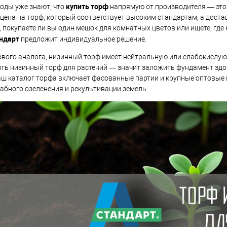
купить торф
оды уже знают, что
напрямую от производителя — это 
цена на торф, который соответствует высоким стандартам, а доста
 покупаете ли вы один мешок для комнатных цветов или ищете, где
ндарт
предложит индивидуальное решение.
ового аналога, низинный торф имеет нейтральную или слабокислую с
ить низинный торф для растений — значит заложить фундамент здо
ш каталог торфа включает фасованные партии и крупные оптовые п
абного озеленения и рекультивации земель.