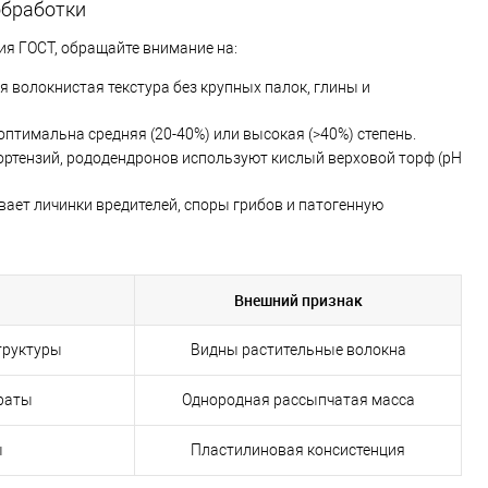
обработки
вия ГОСТ, обращайте внимание на:
я волокнистая текстура без крупных палок, глины и
оптимальна средняя (20-40%) или высокая (>40%) степень.
гортензий, рододендронов используют кислый верховой торф (pH
ает личинки вредителей, споры грибов и патогенную
Внешний признак
труктуры
Видны растительные волокна
траты
Однородная рассыпчатая масса
ы
Пластилиновая консистенция