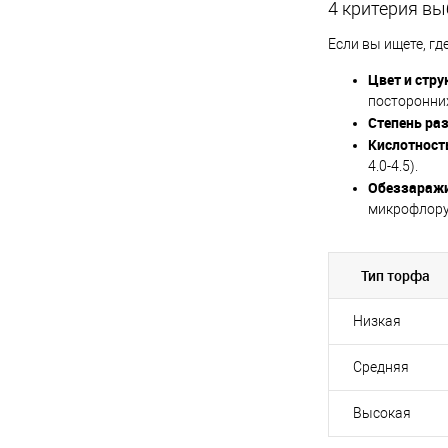
4 критерия вы
Если вы ищете, гд
Цвет и стру
посторонни
Степень ра
Кислотность
4.0-4.5).
Обеззараж
микрофлору,
Тип торфа
Низкая
Средняя
Высокая