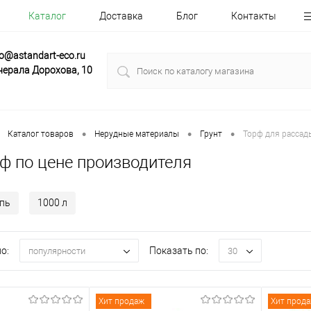
Каталог
Доставка
Блог
Контакты
fo@astandart-eco.ru
нерала Дорохова, 10
•
•
•
Каталог товаров
Нерудные материалы
Грунт
Торф для рассад
ф по цене производителя
пь
1000 л
о:
Показать по:
популярности
30
Хит продаж
Хит прод