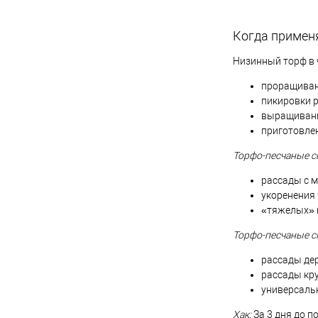
Когда применя
Низинный торф в 
проращивани
пикировки р
выращивани
приготовлен
Торфо-песчаные см
рассады с м
укоренения 
«тяжелых» к
Торфо-песчаные см
рассады дер
рассады кру
универсальн
Хак:
За 3 дня до п