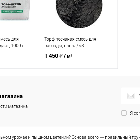
смесь для
Торф песчаная смесь для
дарт, 1000 л
рассады, навал/м3
1 450 ₽
/ м³
корзину
В корзину
магазина
ик
Сравнение
Купить в 1 клик
Сравнение
сти магазина
В наличии
В избранное
В наличии
Я со
льном урожае и пышном цветении? Основа всего — правильный грун