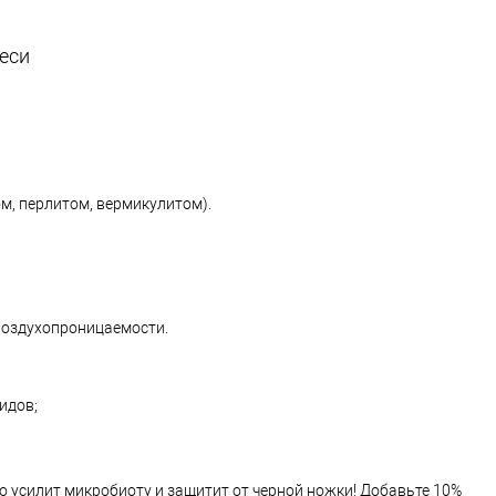
еси
м, перлитом, вермикулитом).
 воздухопроницаемости.
идов;
то усилит микробиоту и защитит от черной ножки! Добавьте 10%