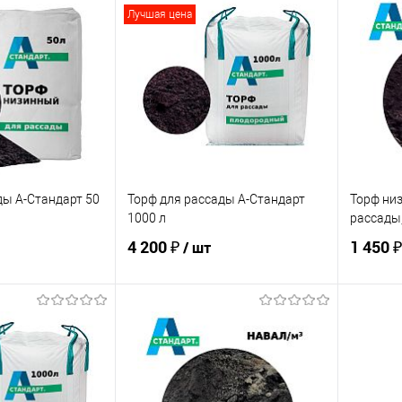
Лучшая цена
ды А-Стандарт 50
Торф для рассады А-Стандарт
Торф ни
1000 л
рассады
4 200 ₽
1 450 ₽
/ шт
корзину
В корзину
ик
Сравнение
Купить в 1 клик
Сравнение
Купит
В наличии
В избранное
В наличии
В изб