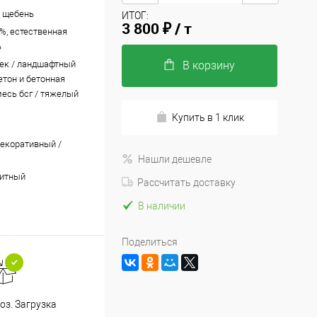
 щебень
ИТОГ:
3 800 ₽
/ т
7%, естественная
ь
ек / ландшафтный
В корзину
етон и бетонная
месь бсг / тяжелый
Купить в 1 клик
декоративный /
Нашли дешевле
нитный
Рассчитать доставку
В наличии
Поделиться
з. Загрузка