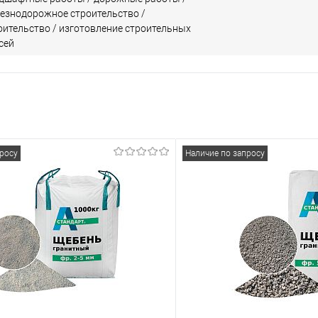
езнодорожное строительство /
оительство / изготовление строительных
сей
просу
Наличие по запросу