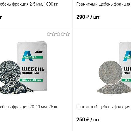
бень фракция 2-5 мм, 1000 кг
Гранитный щебень фракция 5
290 ₽
т
/ шт
Подписаться
Подпис
 клик
Сравнение
Купить в 1 клик
е
Недоступно
В избранное
бень фракция 20-40 мм, 25 кг
Гранитный щебень фракция 0
250 ₽
/ шт