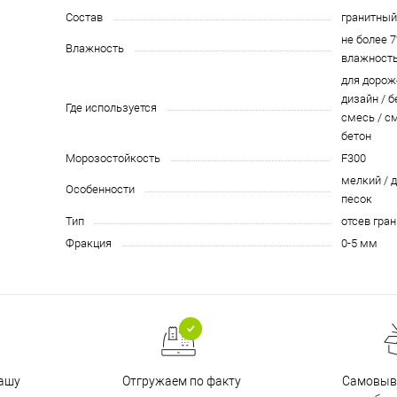
Состав
гранитный
не более 
Влажность
влажност
для дорож
дизайн / б
Где используется
смесь / с
бетон
Морозостойкость
F300
мелкий / 
Особенности
песок
Тип
отсев гра
Фракция
0-5 мм
Отгружаем по факту
Самовыво
нашу