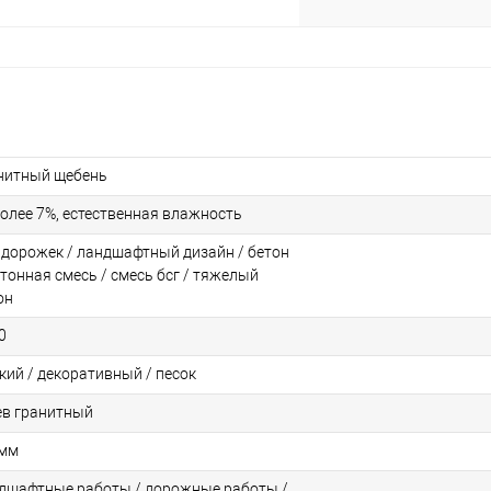
нитный щебень
более 7%, естественная влажность
 дорожек / ландшафтный дизайн / бетон
етонная смесь / смесь бсг / тяжелый
он
0
кий / декоративный / песок
ев гранитный
 мм
дшафтные работы / дорожные работы /