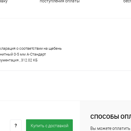
поступления оплаты
бес
авку
кларация о соответствии на щебень
анитный 0-5 мм А-Стандарт
ументация , 312.02 КБ
СПОСОБЫ ОП
Купить c доставкой
Вы можете оплатить