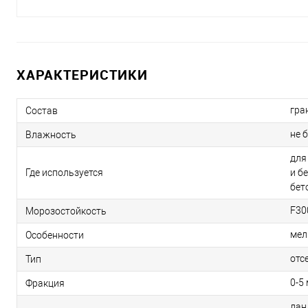
ХАРАКТЕРИСТИКИ
гра
Состав
не 
Влажность
для
Где используется
и б
бет
F30
Морозостойкость
мел
Особенности
отс
Тип
0-5
Фракция
лан