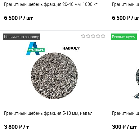
Гранитный щебень фракция 20-40 мм, 1000 кг
Гранитный ще
6 500 ₽
6 500 ₽
/ шт
/ ш
Наличие по запросу
Рекомендуем
В корзину
Купить в 1 клик
Сравнение
Купить в 1
В избранное
В наличии
В избранно
Гранитный щебень фракция 5-10 мм, навал
Гранитный ще
3 800 ₽
300 ₽
/ т
/ шт