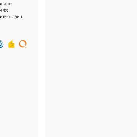
или по
и же
йте онлайн.