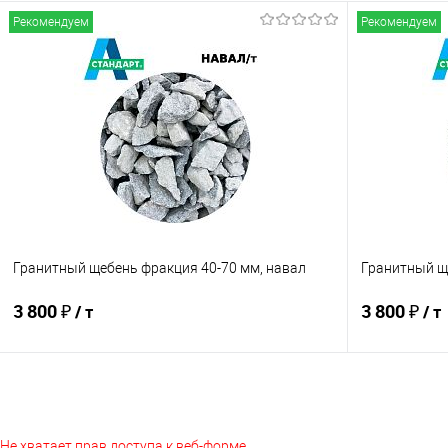
Рекомендуем
Рекомендуем
Подписаться
Купить в 1 клик
Сравнение
Купить в 1
В избранное
Недоступно
В избранно
Гранитный щебень фракция 40-70 мм, навал
Гранитный щ
3 800 ₽
3 800 ₽
/ т
/ т
В корзину
Не хватает прав доступа к веб-форме.
Купить в 1 клик
Сравнение
Купить в 1