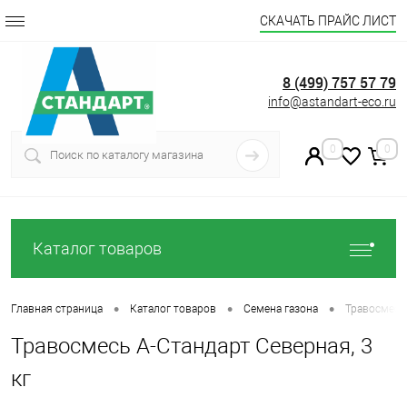
СКАЧАТЬ ПРАЙС ЛИСТ
8 (499) 757 57 79
info@astandart-eco.ru
0
0
Каталог товаров
•
•
•
Главная страница
Каталог товаров
Семена газона
Травосмесь 
Травосмесь А-Стандарт Северная, 3
кг