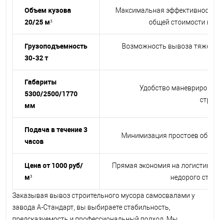
Объем кузова
Максимальная эффективность за
20/25 м³
общей стоимости выв
Грузоподъемность
Возможность вывоза тяжелых о
30-32 т
пер
Габариты
Удобство маневрировани
5300/2500/1770
строй
мм
Подача в течение 3
Минимизация простоев объект
часов
Цена от 1000 руб/
Прямая экономия на логистике р
м³
недорого стан
Заказывая вывоз строительного мусора самосвалами у
завода А-Стандарт, вы выбираете стабильность,
предсказуемость и профессиональный подход. Мы