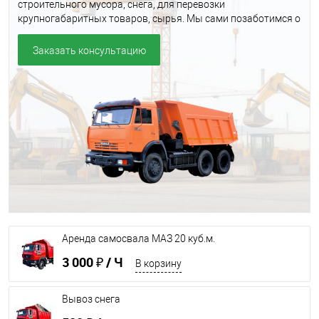
строительного мусора, снега, для перевозки
крупногабаритных товаров, сырья. Мы сами позаботимся о
скорости выполнения задачи, работоспособности техники,
пропусках, разрешениях.
Заказать консультацию
Аренда самосвала МАЗ 20 куб.м.
3 000 ₽
/ Ч
В корзину
Вывоз снега