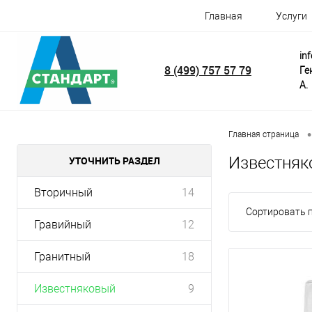
Главная
Услуги
in
8 (499) 757 57 79
Ге
А.
•
Главная страница
Известняко
УТОЧНИТЬ РАЗДЕЛ
Вторичный
14
Сортировать п
Гравийный
12
Гранитный
18
Известняковый
9