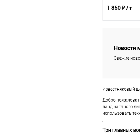
1 850 ₽
/ т
В 
Новости 
Купить в 1 кл
Свежие ново
В избранное
Известняковый ще
Добро пожаловать
ландшафтного диз
использовать тех
Три главных во