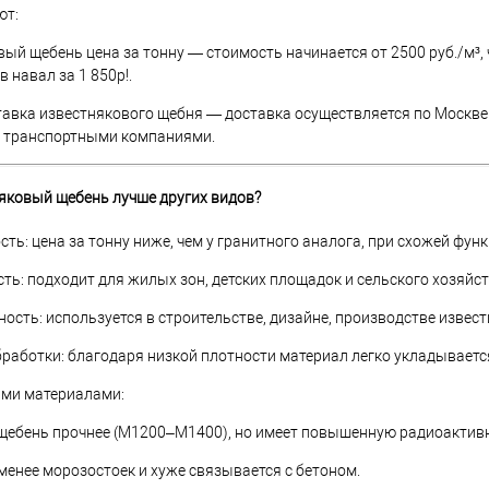
ют:
ый щебень цена за тонну — стоимость начинается от 2500 руб./м³,
в навал за 1 850р!.
тавка известнякового щебня — доставка осуществляется по Москве 
 транспортными компаниями.
няковый щебень лучше других видов?
ть: цена за тонну ниже, чем у гранитного аналога, при схожей фу
ть: подходит для жилых зон, детских площадок и сельского хозяйст
ость: используется в строительстве, дизайне, производстве извест
работки: благодаря низкой плотности материал легко укладывается
ими материалами:
ебень прочнее (М1200–М1400), но имеет повышенную радиоактивнос
енее морозостоек и хуже связывается с бетоном.