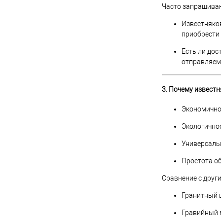
Часто запрашива
Известняков
приобрести 
Есть ли дос
отправляем
3. Почему извест
Экономичнос
Экологичнос
Универсальн
Простота об
Сравнение с друг
Гранитный щ
Гравийный м