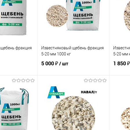
 щебень фракция
Известняковый щебень фракция
Известн
5-20 мм 1000 кг
5-20 мм 
5 000 ₽
1 850 ₽
/ шт
корзину
В корзину
ик
Сравнение
Купить в 1 клик
Сравнение
Купит
В наличии
В избранное
В наличии
В изб