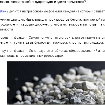
 известнякового щебня существуют и где их применяют?
ебень
делится на три основные фракции, каждая из которых решает
елкая фракция. Идеальна для производства бетона, тротуарной п
я оформления садовых дорожек, клумб и мульчирования почвы. Так
аемости.
средняя фракция. Самая популярная в строительстве: применяетс
репления грунта. Её выбирают для парковок, спортивных площадок
крупная фракция. Используется в габионах, облицовке зданий и л
ации воды в промышленных резервуарах.