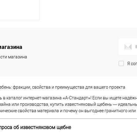
корзину
магазина
ик
Сравнение
сти магазина
В наличии
Я со
бень: фракции, свойства и преимущества для вашего проекта
 в каталог интернет-магазина «А-Стандарт»! Если вы ищете надёж
айна или производства, купить известняковый щебень — идеальны
нические свойства материала и почему он выгоднее гранитного или
проса об известняковом щебне