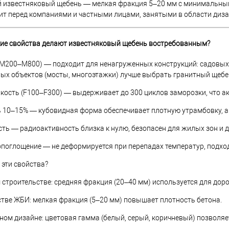
 известняковый щебень — мелкая фракция 5–20 мм с минимальными 
ит перед компаниями и частными лицами, занятыми в области дизай
ские свойства делают известняковый щебень востребованным?
(М200–М800) — подходит для ненагруженных конструкций: садовых
ных объектов (мосты, многоэтажки) лучше выбрать гранитный щебе
ость (F100–F300) — выдерживает до 300 циклов заморозки, что ак
 10–15% — кубовидная форма обеспечивает плотную утрамбовку, а
ть — радиоактивность близка к нулю, безопасен для жилых зон и д
поглощение — не деформируется при перепадах температур, подхо
 эти свойства?
строительстве: средняя фракция (20–40 мм) используется для дор
тве ЖБИ: мелкая фракция (5–20 мм) повышает плотность бетона.
ом дизайне: цветовая гамма (белый, серый, коричневый) позволяе