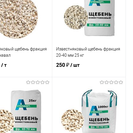
яковый щебень фракция
Известняковый щебень фракция
навал
20-40 мм 25 кг
250 ₽
/ т
/ шт
В корзину
В корзину
ь в 1 клик
Сравнение
Купить в 1 клик
Сравнение
ранное
В наличии
В избранное
В наличии