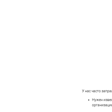
У нас часто запр
Нужен изве
организаци