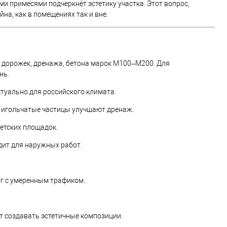
примесями подчеркнёт эстетику участка. Этот вопрос,
на, как в помещениях так и вне.
 дорожек, дренажа, бетона марок М100–М200. Для
нь.
туально для российского климата.
 игольчатые частицы улучшают дренаж.
етских площадок.
дит для наружных работ.
ог с умеренным трафиком.
т создавать эстетичные композиции.