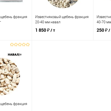
 щебень фракция
Известняковый щебень фракция
Известн
г
20-40 мм навал
40-70 мм
1 850 ₽
250 ₽
/ т
/
корзину
В корзину
ик
Сравнение
Купить в 1 клик
Сравнение
Купит
В наличии
В избранное
В наличии
В изб
 щебень фракция