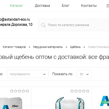
Каталог
Доставка
Блог
Контакты
fo@astandart-eco.ru
нерала Дорохова, 10
•
•
•
Каталог товаров
Нерудные материалы
Щебень
Известняковы
вый щебень оптом с доставкой: все фракц
о:
Показать по:
популярности
30