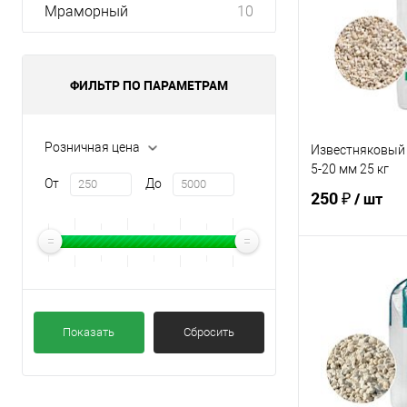
Мраморный
10
ФИЛЬТР ПО ПАРАМЕТРАМ
Розничная цена
Известняковый
5-20 мм 25 кг
От
До
250 ₽
/ шт
В 
Купить в 1 кл
Показать
Сбросить
В избранное