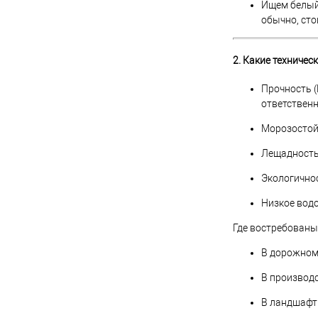
Ищем белый
обычно, сто
2. Какие техниче
Прочность 
ответствен
Морозостойк
Лещадность
Экологичнос
Низкое водо
Где востребованы
В дорожном 
В производс
В ландшафтн