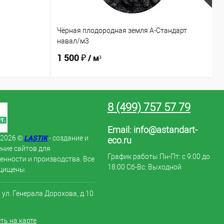
Чёрная плодородная земля А-Стандарт
К
навал/м3
2
1 500 ₽
6
/ м³
8 (499) 757 57 79
Email:
info@astandart-
LASTIK
 2026 ©
- создание и
eco.ru
ние сайтов для
График работы Пн-Пт: с 9:00 до
нности и производства. Все
18:00 Сб-Вс: Выходной
щищены.
, ул. Генерала Дорохова, д.10
ть на карте