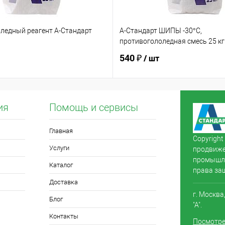
ледный реагент А-Стандарт
А-Стандарт ШИПЫ -30°C,
противогололедная смесь 25 кг
540 ₽
/ шт
ия
Помощь и сервисы
Главная
Copyright
Услуги
продвиже
промышле
Каталог
права за
Доставка
г. Москва
Блог
"А".
Контакты
Посмотре