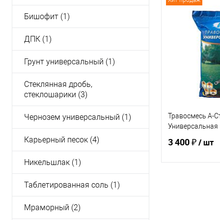
Хит продаж
Бишофит (1)
ДПК (1)
Грунт универсальный (1)
Стеклянная дробь,
стеклошарики (3)
Травосмесь А-С
Чернозем универсальный (1)
Универсальная
Карьерный песок (4)
3 400 ₽
/ шт
Никельшлак (1)
В 
Таблетированная соль (1)
Мраморный (2)
Купить в 1 кл