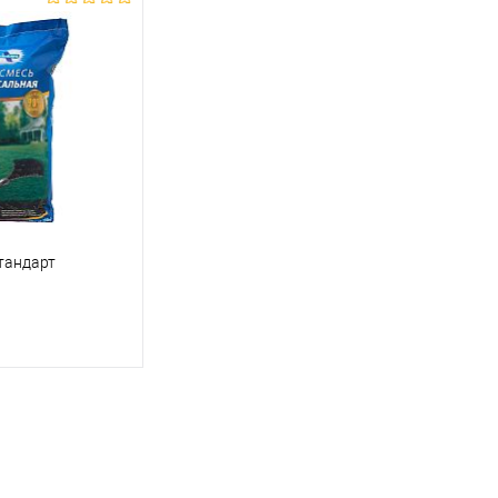
тандарт
корзину
ик
Сравнение