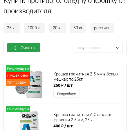
Купить противогололедную крошку от
производителя
25 кг
1000 кг
20 кг
50 кг
россыпь
Фильтр
популярности
Рекомендуем
Крошка гранитная 2-5 мм в белых
Лучшая цена
мешках по 25кг
Хит продаж
250 ₽
/ шт
Подробнее
Рекомендуем
Крошка гранитная А-Стандарт
фракции 2-5 мм, 25 кг
400 ₽
/ шт